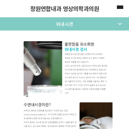
창원연합내과 영상의학과의원
위내시경
메
뉴
열
기